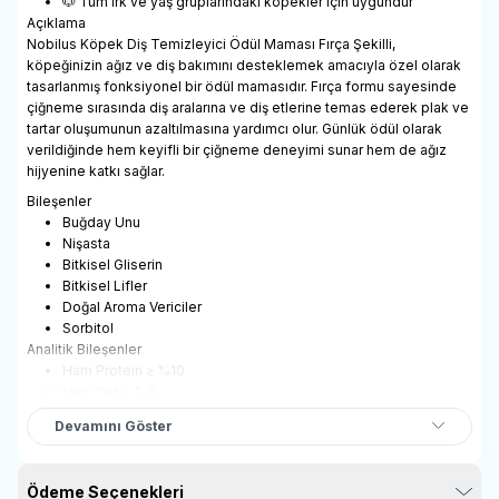
🐶 Tüm ırk ve yaş gruplarındaki köpekler için uygundur
Açıklama
Nobilus Köpek Diş Temizleyici Ödül Maması Fırça Şekilli,
köpeğinizin ağız ve diş bakımını desteklemek amacıyla özel olarak
tasarlanmış fonksiyonel bir ödül mamasıdır. Fırça formu sayesinde
çiğneme sırasında diş aralarına ve diş etlerine temas ederek plak ve
tartar oluşumunun azaltılmasına yardımcı olur. Günlük ödül olarak
verildiğinde hem keyifli bir çiğneme deneyimi sunar hem de ağız
hijyenine katkı sağlar.
Bileşenler
Buğday Unu
Nişasta
Bitkisel Gliserin
Bitkisel Lifler
Doğal Aroma Vericiler
Sorbitol
Analitik Bileşenler
Ham Protein ≥ %10
Ham Yağ ≤ %3
Ham Lif ≤ %2
Devamını Göster
Ham Kül ≤ %5
Nem ≤ %18
Ödeme Seçenekleri