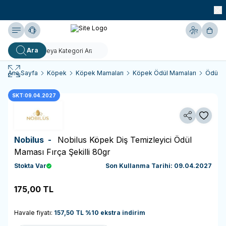
990 TL ve Üzeri KARGO BEDAVA!
Yardım
Hesabım
Sepe
Ara
Ana Sayfa
Köpek
Köpek Mamaları
Köpek Ödül Mamaları
Ödül M
SKT:09.04.2027
Paylaş
Favoriy
Nobilus -
Nobilus Köpek Diş Temizleyici Ödül
Maması Fırça Şekilli 80gr
Stokta Var
Son Kullanma Tarihi: 09.04.2027
175,00
TL
Sepete Ekle
Havale fiyatı:
157,50
TL
%
10
ekstra indirim