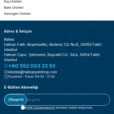
Kuş Ürünleri
Balık Ürünleri
Kemirgen Ürünleri
Adres & İletişim
Adres
Halman Fatih: Akşemsettin, Akdeniz Cd. No:8, 34080 Fatih/
İstanbul
Halman Çapa : Şehremini, Başvekil Cd. :34/a, 34104 Fatih/
İstanbul
+90 552 003 23 53
destek@halmanpetshop.com
Pazartesi - Pazar: 09:30 - 21:30
E-Bülten Aboneliği
Kayıt Ol
KVKK Sözleşmesi'ni
okudum, kabul ediyorum.