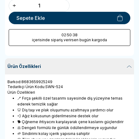
Sepete Ekle
02
:50
:38
içerisinde sipariş verirsen bugün kargoda
Ürün Özellikleri
Barkod
:
8683659925249
Tedarikçi Ürün Kodu
:
SWN-524
Ürün Özellikleri
🪥 Fırça şekilli özel tasarımı sayesinde diş yüzeyine temas
ederek temizlik sağlar
🦷 Diş taşı ve plak oluşumunu azaltmaya yardımcı olur
💨 Ağız kokusunun giderilmesine destek olur
🐕 Çiğneme ihtiyacını karşılayarak çene kaslarını güçlendirir
⚖️ Dengeli formülü ile günlük ödüllendirmeye uygundur
🌱 Sindirimi kolay içerik yapısına sahiptir