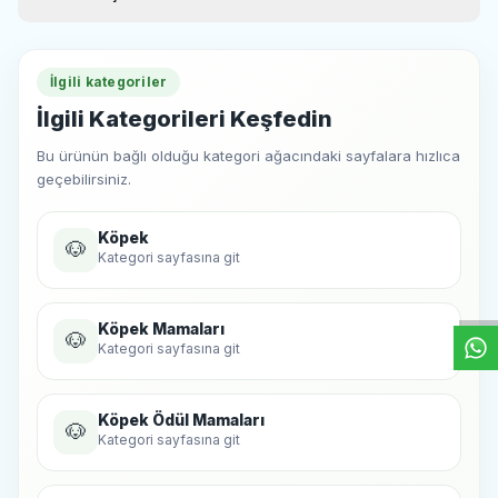
İlgili kategoriler
İlgili Kategorileri Keşfedin
Bu ürünün bağlı olduğu kategori ağacındaki sayfalara hızlıca
geçebilirsiniz.
Köpek
W
h
t
s
a
p
p
D
e
s
e
H
a
t
t
🐶
Kategori sayfasına git
Köpek Mamaları
🐶
Kategori sayfasına git
Köpek Ödül Mamaları
🐶
Kategori sayfasına git