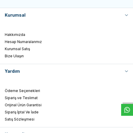
Kurumsal
Hakkımızda
Hesap Numaralarımız
Kurumsal Satış
Bize Ulaşın
Yardım
W
h
t
s
a
p
p
D
e
s
e
H
a
t
t
Ödeme Seçenekleri
Sipariş ve Teslimat
Orijinal Ürün Garantisi
Sipariş İptal Ve İade
Satış Sözleşmesi