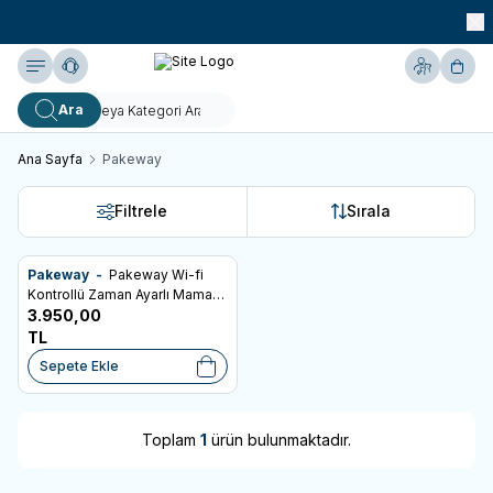
990 TL ve Üzeri KARGO BEDAVA!
Yardım
Hesabım
Sepe
Ara
Ana Sayfa
Pakeway
Filtrele
Sırala
Ücretsiz Kargo
Pakeway -
Pakeway Wi-fi
Favorilere Ekle
Kontrollü Zaman Ayarlı Mama
Kabı 4 Litre Beyaz
3.950,00
TL
Sepete Ekle
Toplam
1
ürün bulunmaktadır.