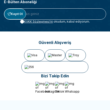
E-Bülten Aboneliği
Kayıt Ol
KVKK Sözleşmesi'ni
okudum, kabul ediyorum.
Güvenli Alışveriş
Bizi Takip Edin
Facebook
İnstagram
Tiktok
Whatsapp