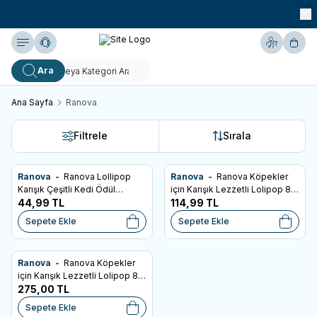
990 TL ve Üzeri KARGO BEDAVA!
Yardım
Hesabım
Sepe
Ara
Ana Sayfa
Ranova
Filtrele
Sırala
Ranova -
Ranova Lollipop
Ranova -
Ranova Köpekler
Favorilere Ekle
Favorilere Ekle
Karışık Çeşitli Kedi Ödül
için Karışık Lezzetli Lolipop 8g
Maması 1.4 gr
44,99
TL
6'lı
114,99
TL
Sepete Ekle
Sepete Ekle
Ranova -
Ranova Köpekler
Favorilere Ekle
için Karışık Lezzetli Lolipop 8g
3'lü
275,00
TL
Sepete Ekle