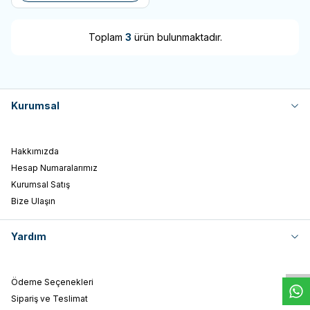
Toplam
3
ürün bulunmaktadır.
Kurumsal
Hakkımızda
Hesap Numaralarımız
Kurumsal Satış
Bize Ulaşın
W
h
t
s
a
p
p
D
e
s
e
H
a
t
t
Yardım
Ödeme Seçenekleri
Sipariş ve Teslimat