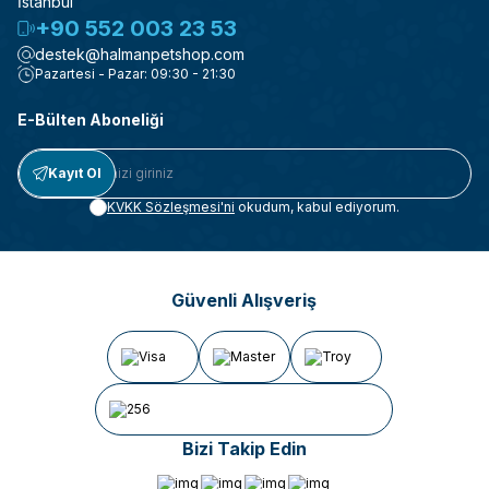
İstanbul
+90 552 003 23 53
destek@halmanpetshop.com
Pazartesi - Pazar: 09:30 - 21:30
E-Bülten Aboneliği
Kayıt Ol
KVKK Sözleşmesi'ni
okudum, kabul ediyorum.
Güvenli Alışveriş
Bizi Takip Edin