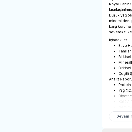
Royal Canin St
kısırlaştırılm
Düşük yağ ora
mineral denge
karşı koruma 
severek tüketi
İçindekiler
Et ve H
Tahıllar
Bitkisel
Mineral
Bitkisel
Çeşitli 
Analiz Rapor
Protein
Yağ %2
Diyetsel
Kül %1,
Nem %8
Besin Katkı 
Devamın
Vitamin
Demir 2
İyot 0,