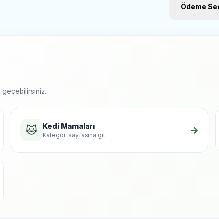
Bakır 2
Ödeme Seç
Mangan
geçebilirsiniz.
Kedi Mamaları
🐱
→
Kategori sayfasına git