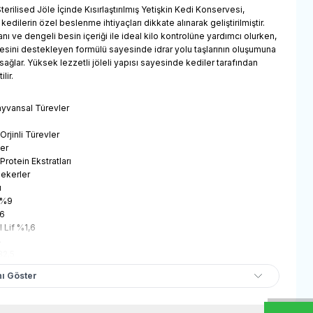
erilised Jöle İçinde Kısırlaştırılmış Yetişkin Kedi Konservesi,
ış kedilerin özel beslenme ihtiyaçları dikkate alınarak geliştirilmiştir.
nı ve dengeli besin içeriği ile ideal kilo kontrolüne yardımcı olurken,
sini destekleyen formülü sayesinde idrar yolu taşlarının oluşumuna
sağlar. Yüksek lezzetli jöleli yapısı sayesinde kediler tarafından
lir.
ayvansal Türevler
 Orjinli Türevler
ler
 Protein Ekstratları
Şekerler
u
 %9
,6
 Lif %1,6
4
2,5
Maddeleri
ı Göster
 D3 100 IU/kg
,9 mg/kg
28 mg/kg