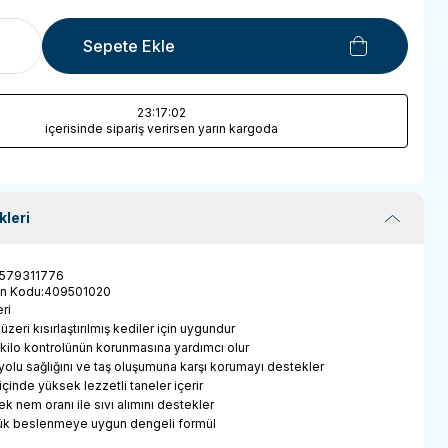
Sepete Ekle
23
:17
:02
içerisinde sipariş verirsen yarın kargoda
kleri
579311776
ün Kodu
:
409501020
ri
 üzeri kısırlaştırılmış kediler için uygundur
l kilo kontrolünün korunmasına yardımcı olur
 yolu sağlığını ve taş oluşumuna karşı korumayı destekler
 içinde yüksek lezzetli taneler içerir
k nem oranı ile sıvı alımını destekler
ük beslenmeye uygun dengeli formül