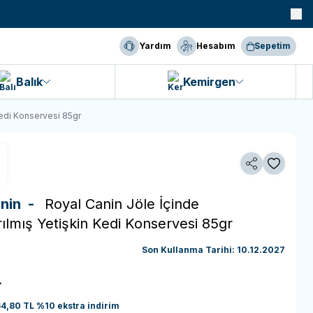
990 TL ve Üzeri KARGO BEDAVA!
Yardım
Hesabım
Sepetim
Balık
Kemirgen
 Kedi Konservesi 85gr
Paylaş
Favoriye 
anin -
Royal Canin Jöle İçinde
ırılmış Yetişkin Kedi Konservesi 85gr
Son Kullanma Tarihi: 10.12.2027
L
64,80
TL
%
10
ekstra indirim