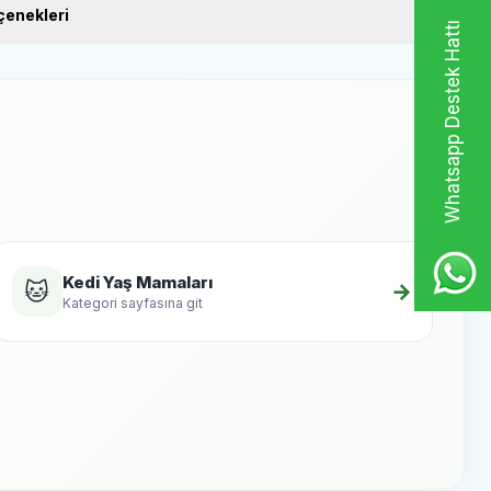
,2 mg/kg
enekleri
Whatsapp Destek Hattı
ez 0,8 mg/kg
Kedi Yaş Mamaları
🐱
→
Kategori sayfasına git