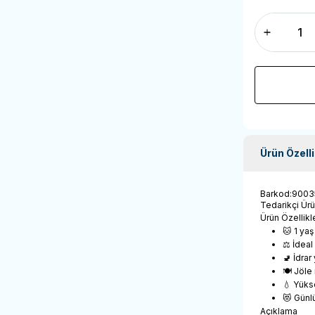
Ürün Özelli
Barkod
:
9003
Tedarikçi Ür
Ürün Özellikle
🐱 1 yaş
⚖️ İdea
🚽 İdrar
🍽️ Jöle
💧 Yükse
😻 Günl
Açıklama