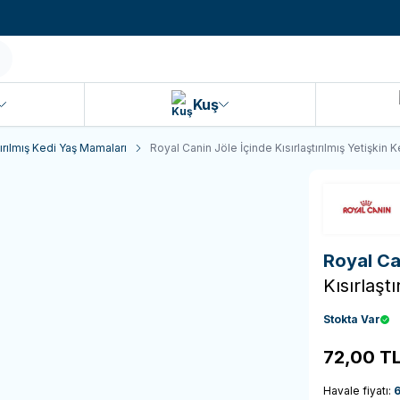
990 TL ve Üzeri KARGO BEDAVA!
Kuş
tırılmış Kedi Yaş Mamaları
Royal Canin Jöle İçinde Kısırlaştırılmış Yetişkin
Royal C
Kısırlaşt
Stokta Var
72,00
T
Havale fiyatı: