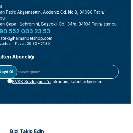
s
an Fatih: Akşemsettin, Akdeniz Cd. No:8, 34080 Fatih/
bul
an Çapa : Şehremini, Başvekil Cd. :34/a, 34104 Fatih/İstanbul
90 552 003 23 53
stek@halmanpetshop.com
zartesi - Pazar: 09:30 - 21:30
ülten Aboneliği
Kayıt Ol
KVKK Sözleşmesi'ni
okudum, kabul ediyorum.
Bizi Takip Edin