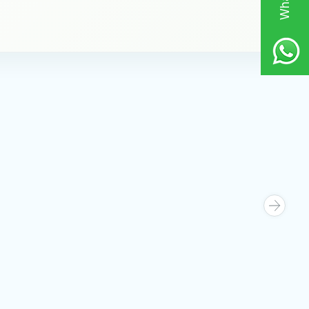
Büyük Kapaklı Kedi
Halman -
20 Parça Kedi Başlangıç Se
Favorilere Ekle
2.349,00
TL
Sepete Ekle