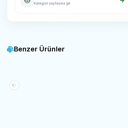
🐱
→
Kategori sayfasına git
Benzer Ürünler
Wanpy -
Wanpy Sürpriz Kedi Ödül Paketi
Nunbell
Favorilere Ekle
Favorile
1.000,00
TL
160,00
Sepete Ekle
Sepe