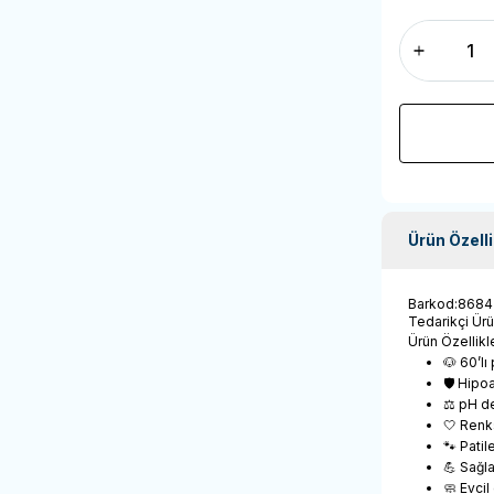
Ürün Özelli
Barkod
:
8684
Tedarikçi Ür
Ürün Özellikle
🐶 60’lı
🛡️ Hipo
⚖️ pH d
🤍 Renks
🐾 Patil
💪 Sağl
🧼 Evcil