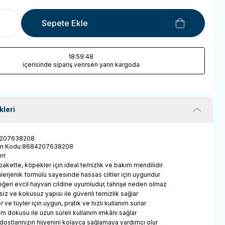
Sepete Ekle
18
:59
:47
içerisinde sipariş verirsen yarın kargoda
kleri
207638208
ün Kodu
:
8684207638208
ri
 pakette, köpekler için ideal temizlik ve bakım mendilidir
alerjenik formülü sayesinde hassas ciltler için uygundur
eğeri evcil hayvan cildine uyumludur, tahrişe neden olmaz
iz ve kokusuz yapısı ile güvenli temizlik sağlar
er ve tüyler için uygun, pratik ve hızlı kullanım sunar
am dokusu ile uzun süreli kullanım imkânı sağlar
 dostlarınızın hijyenini kolayca sağlamaya yardımcı olur