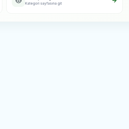
🐱
→
Kategori sayfasına git
 -
Nunbell Catnip Kedi otu 40 Ml
Petpretty -
Petpretty 
re Ekle
Favorilere Ekle
Tuvaleti Büyük Boy
1.000,00
TL
TL
te Ekle
Sepete Ekle