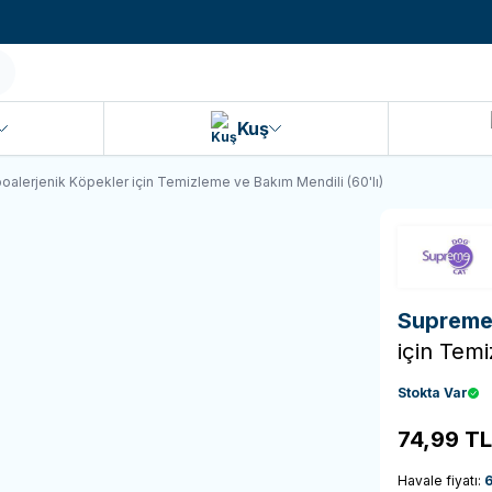
990 TL ve Üzeri KARGO BEDAVA!
Kuş
alerjenik Köpekler için Temizleme ve Bakım Mendili (60'lı)
Suprem
için Temi
Stokta Var
74,99
TL
Havale fiyatı:
6