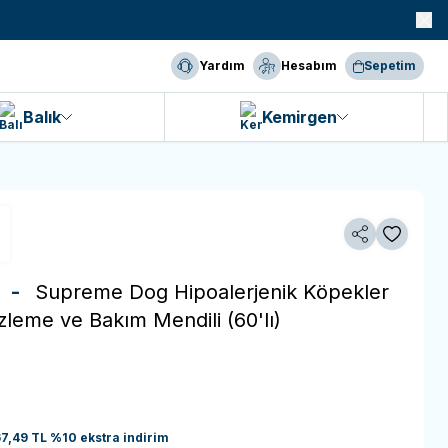
990 TL ve Üzeri KARGO BEDAVA!
Yardım
Hesabım
Sepetim
Balık
Kemirgen
Paylaş
Favoriye 
e -
Supreme Dog Hipoalerjenik Köpekler
zleme ve Bakım Mendili (60'lı)
7,49
TL
%
10
ekstra indirim