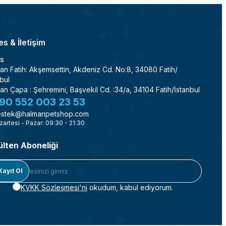
s & İletişim
s
an Fatih: Akşemsettin, Akdeniz Cd. No:8, 34080 Fatih/
bul
an Çapa : Şehremini, Başvekil Cd. :34/a, 34104 Fatih/İstanbul
90 552 003 23 53
stek@halmanpetshop.com
zartesi - Pazar: 09:30 - 21:30
ülten Aboneliği
Kayıt Ol
KVKK Sözleşmesi'ni
okudum, kabul ediyorum.