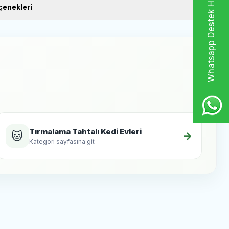
Whatsapp Destek Hattı
ları, doğal tırmalama yüzeyleri.
enekleri
Tırmalama Tahtalı Kedi Evleri
🐱
→
Kategori sayfasına git