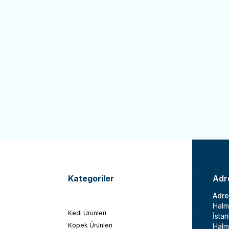
use -
Cathause Yuvalı Tırmalama
Cat Hause -
Cathause 
re Ekle
Favorilere Ekle
rmızı
Tırmalama 128 Cm Gri
00
4.000,00
TL
te Ekle
Sepete Ekle
Kategoriler
Adre
Adre
Halm
Kedi Ürünleri
İstan
Köpek Ürünleri
Halm