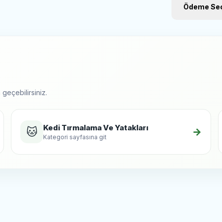
dinlenme alan
Ödeme Seç
geçebilirsiniz.
Kedi Tırmalama Ve Yatakları
🐱
→
Kategori sayfasına git