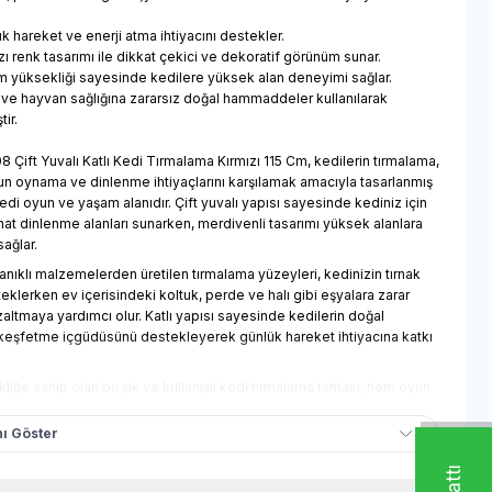
k hareket ve enerji atma ihtiyacını destekler.
zı renk tasarımı ile dikkat çekici ve dekoratif görünüm sunar.
cm yüksekliği sayesinde kedilere yüksek alan deneyimi sağlar.
 ve hayvan sağlığına zararsız doğal hammaddeler kullanılarak
tir.
 Çift Yuvalı Katlı Kedi Tırmalama Kırmızı 115 Cm, kedilerin tırmalama,
n oynama ve dinlenme ihtiyaçlarını karşılamak amacıyla tasarlanmış
kedi oyun ve yaşam alanıdır. Çift yuvalı yapısı sayesinde kediniz için
hat dinlenme alanları sunarken, merdivenli tasarımı yüksek alanlara
sağlar.
nıklı malzemelerden üretilen tırmalama yüzeyleri, kedinizin tırnak
eklerken ev içerisindeki koltuk, perde ve halı gibi eşyalara zarar
zaltmaya yardımcı olur. Katlı yapısı sayesinde kedilerin doğal
keşfetme içgüdüsünü destekleyerek günlük hareket ihtiyacına katkı
liğe sahip olan bu şık ve kullanışlı kedi tırmalama tahtası, hem oyun
alanı sunarak kediniz için konforlu ve eğlenceli bir yaşam alanı
ı Göster
nları, peluş kaplı yuva alanları, merdivenli platform yapısı, çok katlı