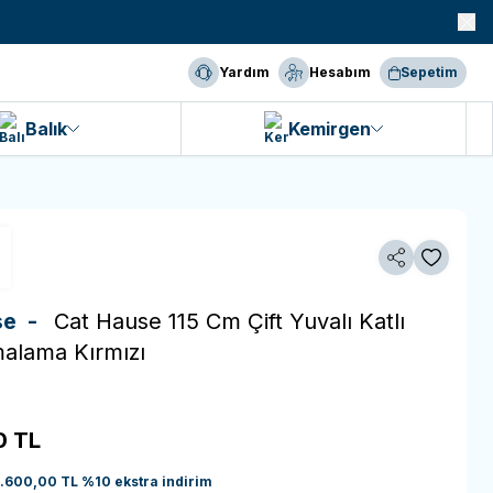
990 TL ve Üzeri KARGO BEDAVA!
Yardım
Hesabım
Sepetim
Balık
Kemirgen
Paylaş
Favoriye 
se -
Cat Hause 115 Cm Çift Yuvalı Katlı
malama Kırmızı
0
TL
3.600,00
TL
%
10
ekstra indirim