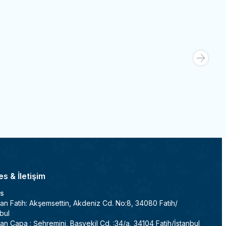
Üst Oval Merdivenli
Cat Hause -
Cat House Tünelli Yuvalı K
Favorilere Ekle
Kedi Tırmalama Tahtası 90 cm Kahvere
3.000,00
TL
Sepete Ekle
s & İletişim
s
an Fatih: Akşemsettin, Akdeniz Cd. No:8, 34080 Fatih/
bul
an Çapa : Şehremini, Başvekil Cd. :34/a, 34104 Fatih/İstanbul