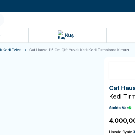
990 TL ve Üzeri KARGO BEDAVA!
Kuş
ı Kedi Evleri
Cat Hause 115 Cm Çift Yuvalı Katlı Kedi Tırmalama Kırmızı
Cat Hau
Kedi Tır
Stokta Var
4.000,0
Havale fiyatı: