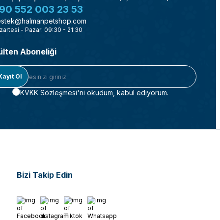
90 552 003 23 53
stek@halmanpetshop.com
zartesi - Pazar: 09:30 - 21:30
ülten Aboneliği
Kayıt Ol
KVKK Sözleşmesi'ni
okudum, kabul ediyorum.
Bizi Takip Edin
Facebook
İnstagram
Tiktok
Whatsapp