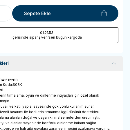
Sepete Ekle
01
:21
:53
içerisinde sipariş verirsen bugün kargoda
kleri
041512288
ün Kodu
:
S08K
ri
erin tırmalama, oyun ve dinlenme ihtiyaçları için özel olarak
mıştır.
yuvalı ve katlı yapısı sayesinde çok yönlü kullanım sunar.
ivenli tasarımı ile kedilerin tırmanma içgüdüsünü destekler.
lama alanları doğal ve dayanıklı malzemelerden üretilmiştir.
t yuva alanları sayesinde konforlu dinlenme imkanı sağlar.
k, perde ve halı gibi eşyalara zarar verilmesini azaltmaya yardımcı