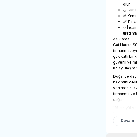
olur.
💪 Günlü
🎨 Kırmı
📏 115 
✨ İnsan
üretilmiş
Açıklama
Cat Hause S08
tırmanma, oyu
çok katlı bir 
güvenli ve ra
kolay ulaşım 
Doğal ve daya
bakımını dest
verilmesini a
tırmanma ve 
sağlar.
115 cm yüksek
hem dinlenme 
oluşturur.
Devamın
Bileşenler
Tırmalama kolo