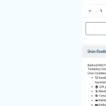
Ürün Özelli
Barkod
:
6927
Tedarikçi Ür
Ürün Özellikle
🐱 Kedil
tasarlan
🏠 Çift 
🪜 Merd
🧶 Tırma
☁️ Raha
🏡 Koltu