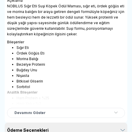
Açıklama
NOBILUS Sığır Etli Suşi Köpek Ödül Maması, sığır eti, ördek göğüs eti
ve morina balığını bir araya getiren dengeli formülüyle köpeğiniz için
hem besleyici hem de lezzetli bir ödül sunar. Yüksek proteinli ve
düşük yağlı yapısı sayesinde günlük ödüllendirme ve eğitim
süreçlerinde güvenle kullanılabilir. Suşi formu, porsiyonlamayı
kolaylaştırırken köpeğinizin ilgisini çeker.
Bileşenler
Sığır Eti
Ördek Göğüs Eti
Morina Balığı
Bezelye Proteini
Buğday Unu
Nişasta
Bitkisel Gliserin
Sorbitol
Analitik Bileşenler
Ham Protein ≥ %25
Ham Yağ ≤ %3
Ham Lif ≤ %1
Devamını Göster
Ham Kül ≤ %5
Nem ≤ %18
Ödeme Seçenekleri