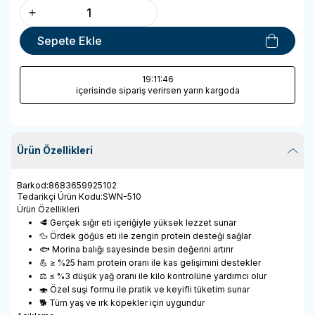
Sepete Ekle
19
:11
:46
içerisinde sipariş verirsen yarın kargoda
Ürün Özellikleri
Barkod
:
8683659925102
Tedarikçi Ürün Kodu
:
SWN-510
Ürün Özellikleri
🥩 Gerçek sığır eti içeriğiyle yüksek lezzet sunar
🦆 Ördek göğüs eti ile zengin protein desteği sağlar
🐟 Morina balığı sayesinde besin değerini artırır
💪 ≥ %25 ham protein oranı ile kas gelişimini destekler
⚖️ ≤ %3 düşük yağ oranı ile kilo kontrolüne yardımcı olur
🍣 Özel suşi formu ile pratik ve keyifli tüketim sunar
🐕 Tüm yaş ve ırk köpekler için uygundur