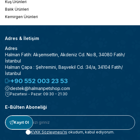
Kuş Ürünleri
Balık Ürünleri
Kemirgen Ürünleri
Adres & İletişim
Adres
Halman Fatih: Akşemsettin, Akdeniz Cd. No:8, 34080 Fatih/
İstanbul
Halman Çapa : Şehremini, Başvekil Cd. :34/a, 34104 Fatih/
İstanbul
+90 552 003 23 53
destek@halmanpetshop.com
Pazartesi - Pazar: 09:30 - 21:30
E-Bülten Aboneliği
Kayıt Ol
KVKK Sözleşmesi'ni
okudum, kabul ediyorum.