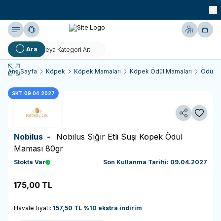
990 TL ve Üzeri KARGO BEDAVA!
Yardım
Hesabım
Sepe
Ara
Ana Sayfa
Köpek
Köpek Mamaları
Köpek Ödül Mamaları
Ödül M
SKT:09.04.2027
Paylaş
Favoriy
Nobilus -
Nobilus Sığır Etli Suşi Köpek Ödül
Maması 80gr
Stokta Var
Son Kullanma Tarihi: 09.04.2027
175,00
TL
Sepete Ekle
Havale fiyatı:
157,50
TL
%
10
ekstra indirim