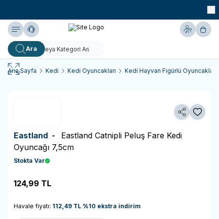
990 TL ve Üzeri KARGO BEDAVA!
Yardım
Hesabım
Sepe
Ara
Ana Sayfa
Kedi
Kedi Oyuncakları
Kedi Hayvan Figürlü Oyuncaklar
Paylaş
Favoriy
Eastland -
Eastland Catnipli Peluş Fare Kedi
Oyuncağı 7,5cm
Stokta Var
124,99
TL
Sepete Ekle
Havale fiyatı:
112,49
TL
%
10
ekstra indirim