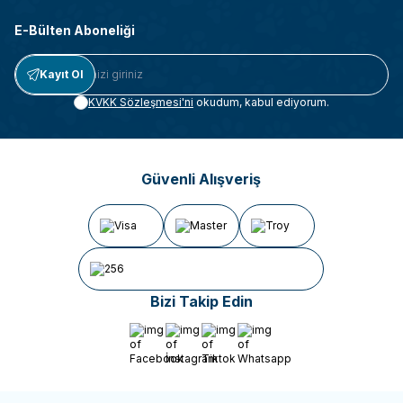
E-Bülten Aboneliği
Kayıt Ol
KVKK Sözleşmesi'ni
okudum, kabul ediyorum.
Güvenli Alışveriş
Bizi Takip Edin
Facebook
İnstagram
Tiktok
Whatsapp