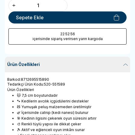
Sepete Ekle
22
:52
:56
içerisinde sipariş verirsen yarın kargoda
Ürün Özellikleri
Barkod
:
8712695515890
Tedarikçi Ürün Kodu
:
520-551589
Ürün Özellikleri
🐱 7,5 cm boyutundadır
🐾 Kedilerin avcılık içgüdülerini destekler
🧸 Yumuşak peluş malzemeden üretilmiştir
🌿 İçerisinde catnip (kedi nanesi) bulunur
🎯 Kedinin ilgisini çekerek oyun süresini artırır
🎨 Renkli tüylü yapısı ile dikkat çeker
🎾 Aktif ve eğlenceli oyun imkânı sunar