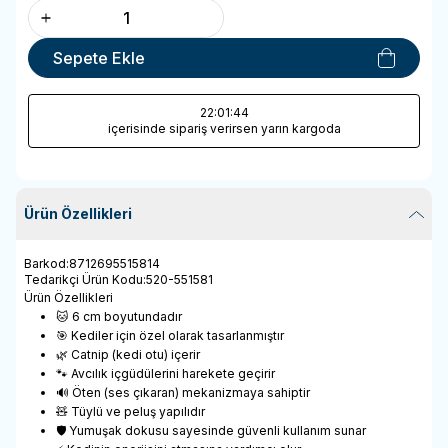
Sepete Ekle
22
:01
:44
içerisinde sipariş verirsen yarın kargoda
Ürün Özellikleri
Barkod
:
8712695515814
Tedarikçi Ürün Kodu
:
520-551581
Ürün Özellikleri
🐱 6 cm boyutundadır
🎯 Kediler için özel olarak tasarlanmıştır
🌿 Catnip (kedi otu) içerir
🐾 Avcılık içgüdülerini harekete geçirir
🔊 Öten (ses çıkaran) mekanizmaya sahiptir
🧸 Tüylü ve peluş yapılıdır
🛡️ Yumuşak dokusu sayesinde güvenli kullanım sunar