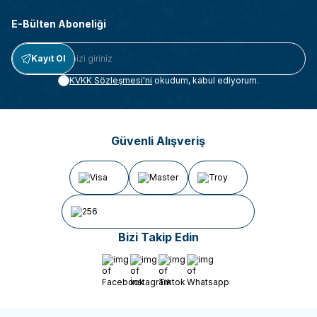
E-Bülten Aboneliği
Kayıt Ol
KVKK Sözleşmesi'ni
okudum, kabul ediyorum.
Güvenli Alışveriş
Bizi Takip Edin
Facebook
İnstagram
Tiktok
Whatsapp