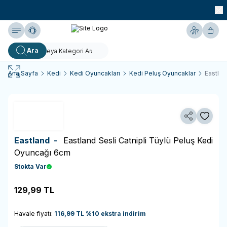
990 TL ve Üzeri KARGO BEDAVA!
Yardım
Hesabım
Sepe
Ara
Ana Sayfa
Kedi
Kedi Oyuncakları
Kedi Peluş Oyuncaklar
Eastlan
Paylaş
Favoriy
Eastland -
Eastland Sesli Catnipli Tüylü Peluş Kedi
Oyuncağı 6cm
Stokta Var
129,99
TL
Sepete Ekle
Havale fiyatı:
116,99
TL
%
10
ekstra indirim