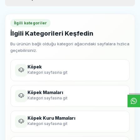
Deniz yosunu
Yaban mersini tozu
Avizeağacı özütü
İlgili kategoriler
Pisilyum
Kadife çiçeği tozu
İlgili Kategorileri Keşfedin
Analitik Bileşenler
Protein %27
Bu ürünün bağlı olduğu kategori ağacındaki sayfalara hızlıca
Yağ %12
geçebilirsiniz.
Ham Kül %8
Ham Selüloz (Lif) %2,5
Omega 6 %3,5
Köpek
🐶
Omega 3 %0,7
W
h
t
s
a
p
p
D
e
s
e
H
a
t
t
Kategori sayfasına git
Köpek Mamaları
🐶
Kategori sayfasına git
Köpek Kuru Mamaları
🐶
Kategori sayfasına git