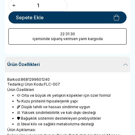
Sepete Ekle
22
:31
:30
içerisinde sipariş verirsen yarın kargoda
Ürün Özellikleri
Barkod
:
8681299601240
Tedarikçi Ürün Kodu
:
FLC-007
Ürün Özellikleri
🐶 Orta ve büyük ırk yetişkin köpekler için özel formül
🐑 Kuzu proteinli hipoalerjenik yapı
🌾 Düşük tahıllı ve hassas sindirime uygun
💩 Yüksek sindirilebilirlik ve katı dışkı desteği
🛡️ Bağışıklık sistemini destekleyen prebiyotikler
⚖️ İdeal kilo ve sağlıklı metabolizma desteği
Ürün Açıklaması