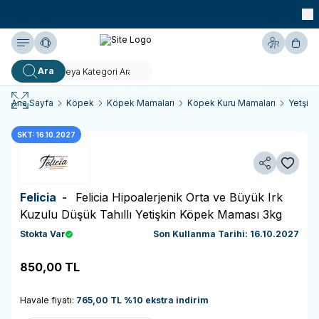
990 TL ve Üzeri KARGO BEDAVA!
Yardım
Hesabım
Sepe
Ara
Ana Sayfa
Köpek
Köpek Mamaları
Köpek Kuru Mamaları
Yetşiki
SKT: 16.10.2027
Paylaş
Favoriy
Felicia -
Felicia Hipoalerjenik Orta ve Büyük Irk
Kuzulu Düşük Tahıllı Yetişkin Köpek Maması 3kg
Stokta Var
Son Kullanma Tarihi: 16.10.2027
850,00
TL
Sepete Ekle
Havale fiyatı:
765,00
TL
%
10
ekstra indirim