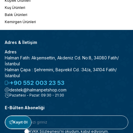
Köpek Ürünleri
Kuş Ürünleri
Balık Ürünleri
Kemirgen Ürünleri
Adres & İletişim
Adres
Halman Fatih: Akşemsettin, Akdeniz Cd. No:8, 34080 Fatih/
İstanbul
Halman Çapa : Şehremini, Başvekil Cd. :34/a, 34104 Fatih/
İstanbul
+90 552 003 23 53
destek@halmanpetshop.com
Pazartesi - Pazar: 09:30 - 21:30
E-Bülten Aboneliği
Kayıt Ol
KVKK Sözleşmesi'ni
okudum, kabul ediyorum.