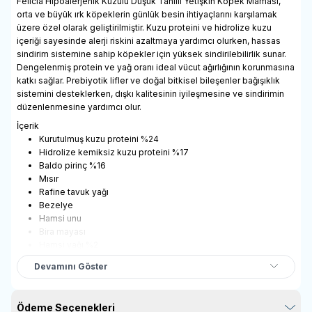
Felicia Hipoalerjenik Kuzulu Düşük Tahıllı Yetişkin Köpek Maması,
orta ve büyük ırk köpeklerin günlük besin ihtiyaçlarını karşılamak
üzere özel olarak geliştirilmiştir. Kuzu proteini ve hidrolize kuzu
içeriği sayesinde alerji riskini azaltmaya yardımcı olurken, hassas
sindirim sistemine sahip köpekler için yüksek sindirilebilirlik sunar.
Dengelenmiş protein ve yağ oranı ideal vücut ağırlığının korunmasına
katkı sağlar. Prebiyotik lifler ve doğal bitkisel bileşenler bağışıklık
sistemini desteklerken, dışkı kalitesinin iyileşmesine ve sindirimin
düzenlenmesine yardımcı olur.
İçerik
Kurutulmuş kuzu proteini %24
Hidrolize kemiksiz kuzu proteini %17
Baldo pirinç %16
Mısır
Rafine tavuk yağı
Bezelye
Hamsi unu
Bira mayası
Hamsi yağı %2
Harnup
Devamını Göster
Nükleotit maya proteini
Kurutulmuş şeker pancarı
Mineraller
Ödeme Seçenekleri
Prebiyotik mannan oligosakkaritler