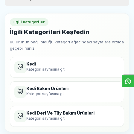
Nem %12,0
Besin Katkı Maddeleri
Vitamin E 2.000 mg/kg
Kullanım Önerisi
İlgili kategoriler
Ortalama 4 kg ağırlığındaki bir kedi için günlük 3 g (yaklaşık 6 cm
macun) verilmesi önerilir. Düzenli kullanım, tüy yumağı oluşumunun
İlgili Kategorileri Keşfedin
azalmasına yardımcı olur.
Bu ürünün bağlı olduğu kategori ağacındaki sayfalara hızlıca
geçebilirsiniz.
W
h
t
s
a
p
p
D
e
s
e
H
a
t
t
Kedi
🐱
Kategori sayfasına git
Kedi Bakım Ürünleri
🐱
Kategori sayfasına git
Kedi Deri Ve Tüy Bakım Ürünleri
🐱
Kategori sayfasına git