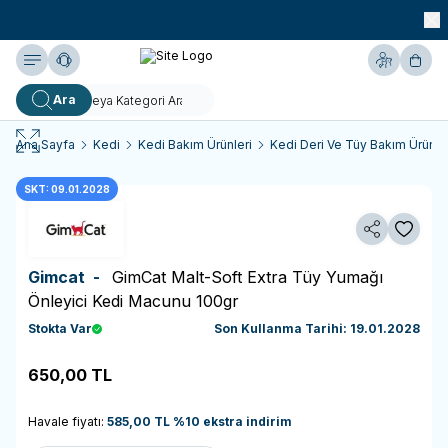
990 TL ve Üzeri KARGO BEDAVA!
Yardım
Hesabım
Sepe
Ara
Ana Sayfa
Kedi
Kedi Bakım Ürünleri
Kedi Deri Ve Tüy Bakım Ürünle
SKT: 09.01.2028
Paylaş
Favoriy
Gimcat -
GimCat Malt-Soft Extra Tüy Yumağı
Önleyici Kedi Macunu 100gr
Stokta Var
Son Kullanma Tarihi: 19.01.2028
650,00
TL
Sepete Ekle
Havale fiyatı:
585,00
TL
%
10
ekstra indirim