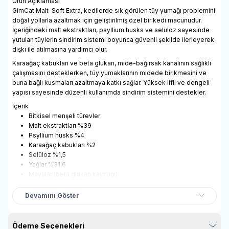
Ürün Açıklaması
GimCat Malt-Soft Extra, kedilerde sık görülen tüy yumağı problemini
doğal yollarla azaltmak için geliştirilmiş özel bir kedi macunudur.
İçeriğindeki malt ekstraktları, psyllium husks ve selüloz sayesinde
yutulan tüylerin sindirim sistemi boyunca güvenli şekilde ilerleyerek
dışkı ile atılmasına yardımcı olur.
Karaağaç kabukları ve beta glukan, mide-bağırsak kanalının sağlıklı
çalışmasını desteklerken, tüy yumaklarının midede birikmesini ve
buna bağlı kusmaları azaltmaya katkı sağlar. Yüksek lifli ve dengeli
yapısı sayesinde düzenli kullanımda sindirim sistemini destekler.
İçerik
Bitkisel menşeli türevler
Malt ekstraktları %39
Psyllium husks %4
Karaağaç kabukları %2
Selüloz %1,5
Yağlar %31,6
Mayalar (beta glukan kaynağı)
Analitik Bileşenler
Protein %3,5
Devamını Göster
Yağ içeriği %37,5
Ham lif %2,5
Ham kül %5,0
Ödeme Seçenekleri