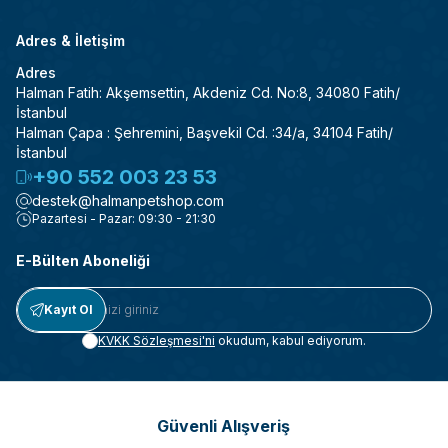
Adres & İletişim
Adres
Halman Fatih: Akşemsettin, Akdeniz Cd. No:8, 34080 Fatih/
İstanbul
Halman Çapa : Şehremini, Başvekil Cd. :34/a, 34104 Fatih/
İstanbul
+90 552 003 23 53
destek@halmanpetshop.com
Pazartesi - Pazar: 09:30 - 21:30
E-Bülten Aboneliği
Kayıt Ol
KVKK Sözleşmesi'ni
okudum, kabul ediyorum.
Güvenli Alışveriş