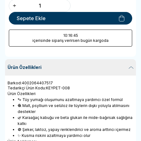
Sepete Ekle
10
:16
:45
içerisinde sipariş verirsen bugün kargoda
Ürün Özellikleri
Barkod
:
4002064407517
Tedarikçi Ürün Kodu
:
KEYPET-008
Ürün Özellikleri
🐾 Tüy yumağı oluşumunu azaltmaya yardımcı özel formül
🧶 Malt, psyllium ve selüloz ile tüylerin dışkı yoluyla atılmasını
destekler
🌿 Karaağaç kabuğu ve beta glukan ile mide-bağırsak sağlığına
katkı
🚫 Şeker, laktoz, yapay renklendirici ve aroma arttırıcı içermez
✨ Kusma riskini azaltmaya yardımcı olur