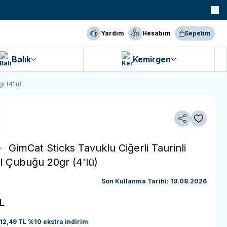
990 TL ve Üzeri KARGO BEDAVA!
Yardım
Hesabım
Sepetim
Balık
Kemirgen
r (4'lü)
Paylaş
Favoriye 
 -
GimCat Sticks Tavuklu Ciğerli Taurinli
l Çubuğu 20gr (4'lü)
Son Kullanma Tarihi: 19.08.2026
L
12,49
TL
%
10
ekstra indirim