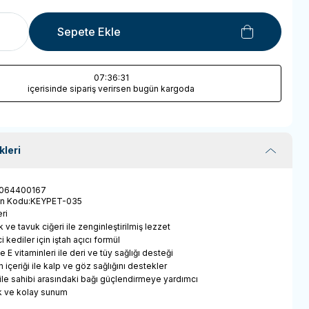
Sepete Ekle
07
:36
:31
içerisinde sipariş verirsen bugün kargoda
kleri
064400167
ün Kodu
:
KEYPET-035
ri
 ve tavuk ciğeri ile zenginleştirilmiş lezzet
i kediler için iştah açıcı formül
e E vitaminleri ile deri ve tüy sağlığı desteği
n içeriği ile kalp ve göz sağlığını destekler
 ile sahibi arasındaki bağı güçlendirmeye yardımcı
tik ve kolay sunum