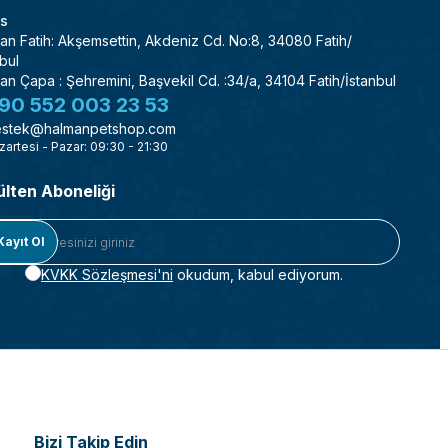
s
an Fatih: Akşemsettin, Akdeniz Cd. No:8, 34080 Fatih/
bul
an Çapa : Şehremini, Başvekil Cd. :34/a, 34104 Fatih/İstanbul
90 552 003 23 53
stek@halmanpetshop.com
zartesi - Pazar: 09:30 - 21:30
ülten Aboneliği
Kayıt Ol
KVKK Sözleşmesi'ni
okudum, kabul ediyorum.
Bizi Takip Edin