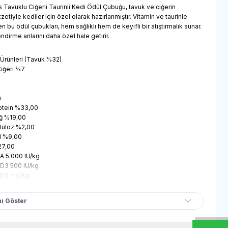
 Tavuklu Ciğerli Taurinli Kedi Ödül Çubuğu, tavuk ve ciğerin
etiyle kediler için özel olarak hazırlanmıştır. Vitamin ve taurinle
en bu ödül çubukları, hem sağlıklı hem de keyifli bir atıştırmalık sunar.
ndirme anlarını daha özel hale getirir.
t Ürünleri (Tavuk %32)
iğeri %7
u
otein %33,00
ğ %19,00
lüloz %2,00
l %9,00
7,00
 A 5.000 IU/kg
 D3 500 IU/kg
 E 5 mg/kg
ı Göster