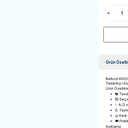
Ürün Özelli
Barkod
:
4002
Tedarikçi Ür
Ürün Özellikle
🐔 Tavuk
😻 Seçic
✨ A, D v
💪 Tauri
🤝 Kedi
🍽️ Pra
Açıklama