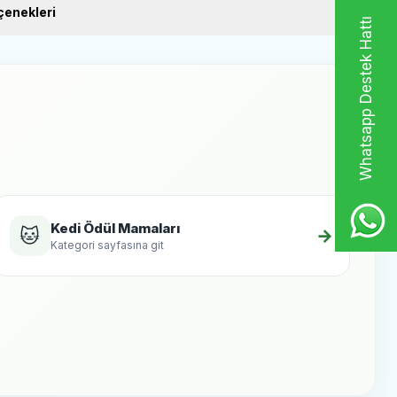
enekleri
Whatsapp Destek Hattı
Kedi Ödül Mamaları
🐱
→
Kategori sayfasına git