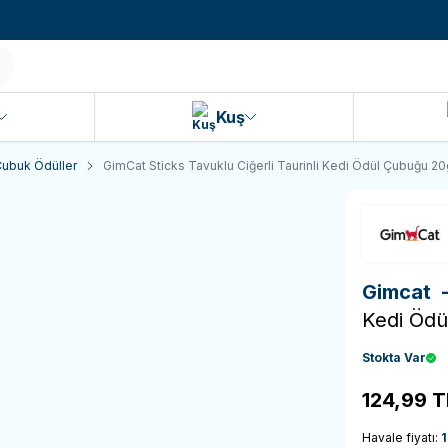
990 TL ve Üzeri KARGO BEDAVA!
Kuş
Çubuk Ödüller
GimCat Sticks Tavuklu Ciğerli Taurinli Kedi Ödül Çubuğu 20g
Gimcat
Kedi Ödü
Stokta Var
124,99
T
Havale fiyatı:
1