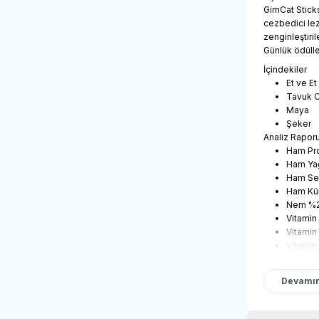
GimCat Sticks
cezbedici lezz
zenginleştiril
Günlük ödülle
İçindekiler
Et ve E
Tavuk C
Maya
Şeker
Analiz Rapor
Ham Pr
Ham Ya
Ham Se
Ham Kü
Nem %2
Vitamin
Vitamin
Vitamin
Devamın