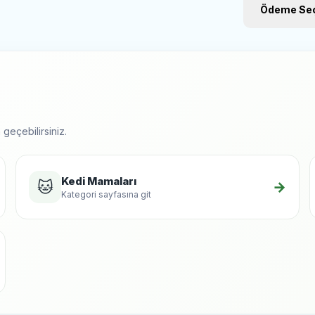
Ödeme Seç
geçebilirsiniz.
Kedi Mamaları
🐱
→
Kategori sayfasına git