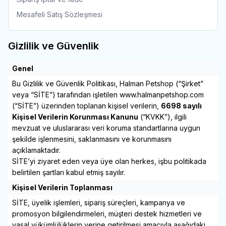
Mesafeli Satış Sözleşmesi
Gizlilik ve Güvenlik
Genel
Bu Gizlilik ve Güvenlik Politikası, Halman Petshop (“Şirket”
veya “SİTE”) tarafından işletilen
www.halmanpetshop.com
(“SİTE”) üzerinden toplanan kişisel verilerin,
6698 sayılı
Kişisel Verilerin Korunması Kanunu
(“KVKK”), ilgili
mevzuat ve uluslararası veri koruma standartlarına uygun
şekilde işlenmesini, saklanmasını ve korunmasını
açıklamaktadır.
SİTE’yi ziyaret eden veya üye olan herkes, işbu politikada
belirtilen şartları kabul etmiş sayılır.
Kişisel Verilerin Toplanması
SİTE, üyelik işlemleri, sipariş süreçleri, kampanya ve
promosyon bilgilendirmeleri, müşteri destek hizmetleri ve
yasal yükümlülüklerin yerine getirilmesi amacıyla aşağıdaki