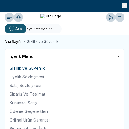
990 TL ve Üzeri KARGO BEDAVA!
Yardım
Hesabım
Sepe
Ara
Ana Sayfa
Gizlilik ve Güvenlik
İçerik Menü
Gizlilik ve Güvenlik
Üyelik Sözleşmesi
Satış Sözleşmesi
Sipariş Ve Teslimat
Kurumsal Satış
Ödeme Seçenekleri
Orijinal Ürün Garantisi
Sipariş İptal Ve İade