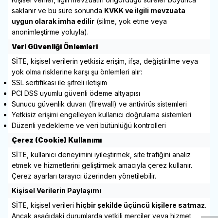
saklanır ve bu süre sonunda
KVKK ve ilgili mevzuata
uygun olarak imha edilir
(silme, yok etme veya
anonimleştirme yoluyla).
Veri Güvenliği Önlemleri
SİTE, kişisel verilerin yetkisiz erişim, ifşa, değiştirilme veya
yok olma risklerine karşı şu önlemleri alır:
SSL sertifikası ile şifreli iletişim
PCI DSS uyumlu güvenli ödeme altyapısı
Sunucu güvenlik duvarı (firewall) ve antivirüs sistemleri
Yetkisiz erişimi engelleyen kullanıcı doğrulama sistemleri
Düzenli yedekleme ve veri bütünlüğü kontrolleri
Çerez (Cookie) Kullanımı
SİTE, kullanıcı deneyimini iyileştirmek, site trafiğini analiz
etmek ve hizmetlerini geliştirmek amacıyla çerez kullanır.
Çerez ayarları tarayıcı üzerinden yönetilebilir.
W
h
t
s
a
p
p
D
e
s
e
H
a
t
t
Kişisel Verilerin Paylaşımı
SİTE, kişisel verileri
hiçbir şekilde üçüncü kişilere satmaz
.
Ancak aşağıdaki durumlarda yetkili merciler veya hizmet