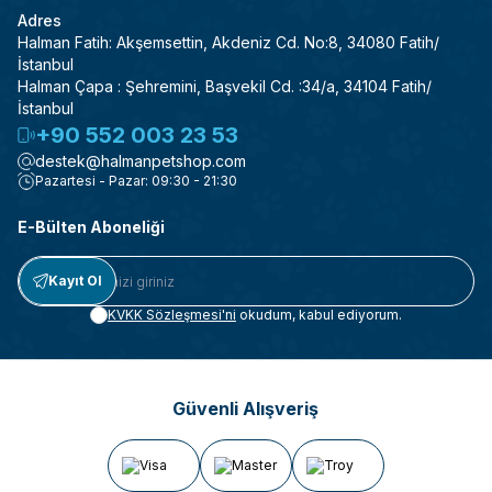
Adres
Halman Fatih: Akşemsettin, Akdeniz Cd. No:8, 34080 Fatih/
İstanbul
Halman Çapa : Şehremini, Başvekil Cd. :34/a, 34104 Fatih/
İstanbul
+90 552 003 23 53
destek@halmanpetshop.com
Pazartesi - Pazar: 09:30 - 21:30
E-Bülten Aboneliği
Kayıt Ol
KVKK Sözleşmesi'ni
okudum, kabul ediyorum.
Güvenli Alışveriş