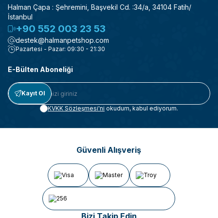
Halman Çapa : Şehremini, Başvekil Cd. :34/a, 34104 Fatih/
İstanbul
+90 552 003 23 53
destek@halmanpetshop.com
Pazartesi - Pazar: 09:30 - 21:30
E-Bülten Aboneliği
Kayıt Ol
KVKK Sözleşmesi'ni
okudum, kabul ediyorum.
Güvenli Alışveriş
Bizi Takip Edin