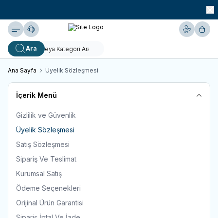
990 TL ve Üzeri KARGO BEDAVA!
Yardım
Hesabım
Sepe
Ara
Ana Sayfa
Üyelik Sözleşmesi
İçerik Menü
Gizlilik ve Güvenlik
Üyelik Sözleşmesi
Satış Sözleşmesi
Sipariş Ve Teslimat
Kurumsal Satış
Ödeme Seçenekleri
Orijinal Ürün Garantisi
Sipariş İptal Ve İade