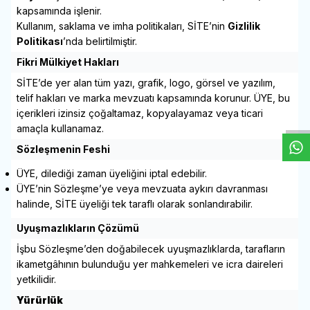
kapsamında işlenir.
Kullanım, saklama ve imha politikaları, SİTE’nin
Gizlilik
Politikası
’nda belirtilmiştir.
Fikri Mülkiyet Hakları
SİTE’de yer alan tüm yazı, grafik, logo, görsel ve yazılım,
W
h
t
s
a
p
p
D
e
s
e
H
a
t
t
telif hakları ve marka mevzuatı kapsamında korunur. ÜYE, bu
içerikleri izinsiz çoğaltamaz, kopyalayamaz veya ticari
amaçla kullanamaz.
Sözleşmenin Feshi
ÜYE, dilediği zaman üyeliğini iptal edebilir.
ÜYE’nin Sözleşme’ye veya mevzuata aykırı davranması
halinde, SİTE üyeliği tek taraflı olarak sonlandırabilir.
Uyuşmazlıkların Çözümü
İşbu Sözleşme’den doğabilecek uyuşmazlıklarda, tarafların
ikametgâhının bulunduğu yer mahkemeleri ve icra daireleri
yetkilidir.
Yürürlük