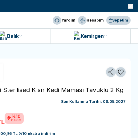
990 TL ve Üzeri KARGO BEDAVA!
Yardım
Hesabım
Sepetim
Balık
Kemirgen
Paylaş
Favoriye 
i Sterilised Kısır Kedi Maması Tavuklu 2 Kg
Son Kullanma Tarihi: 08.05.2027
%10
L
İndirim
400,95
TL
%
10
ekstra indirim