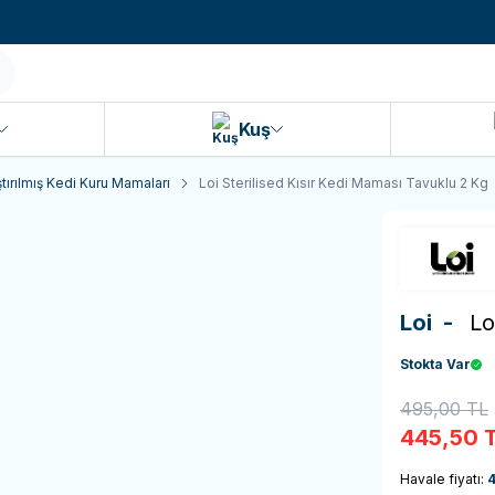
990 TL ve Üzeri KARGO BEDAVA!
Kuş
ştırılmış Kedi Kuru Mamaları
Loi Sterilised Kısır Kedi Maması Tavuklu 2 Kg
Loi -
Lo
Stokta Var
495,00
TL
445,50
T
Havale fiyatı: