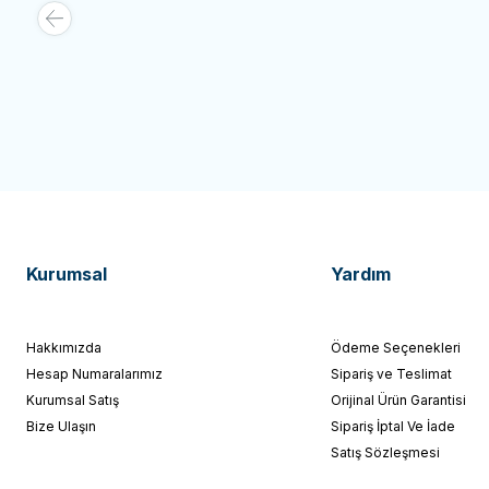
214,65
TL
218,70
İndirim
Sepete Ekle
Sepe
Kurumsal
Yardım
Hakkımızda
Ödeme Seçenekleri
Hesap Numaralarımız
Sipariş ve Teslimat
Kurumsal Satış
Orijinal Ürün Garantisi
Bize Ulaşın
Sipariş İptal Ve İade
Satış Sözleşmesi