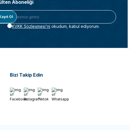
ülten Aboneliği
Kayıt Ol
KVKK Sözleşmesi'ni
okudum, kabul ediyorum.
Bizi Takip Edin
Facebook
İnstagram
Tiktok
Whatsapp