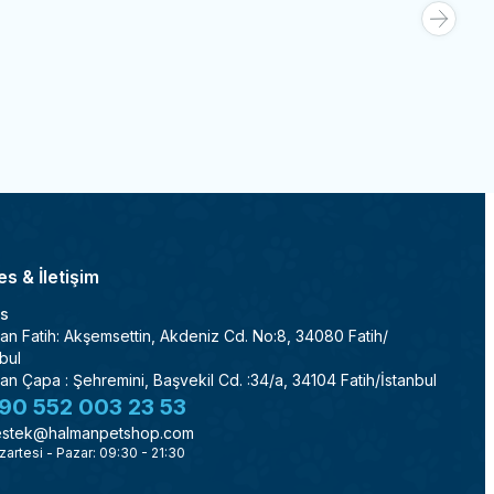
350,00
TL
Sepete Ekle
s & İletişim
s
an Fatih: Akşemsettin, Akdeniz Cd. No:8, 34080 Fatih/
bul
an Çapa : Şehremini, Başvekil Cd. :34/a, 34104 Fatih/İstanbul
90 552 003 23 53
stek@halmanpetshop.com
zartesi - Pazar: 09:30 - 21:30