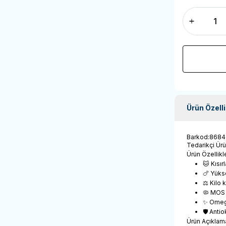
Ürün Özelli
Barkod
:
8684
Tedarikçi Ür
Ürün Özellikle
🐱 Kısır
🍗 Yükse
⚖️ Kilo
🦠 MOS 
✨ Omega
🛡️ Anti
Ürün Açıklam