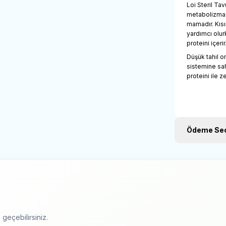
Loi Steril Tav
metabolizması
mamadır. Kısı
yardımcı olur
proteini içerir
Düşük tahıl o
sistemine sah
proteini ile z
Ödeme Seç
geçebilirsiniz.