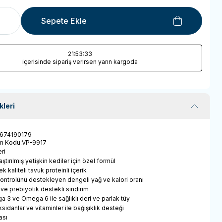
Sepete Ekle
21
:53
:33
içerisinde sipariş verirsen yarın kargoda
kleri
674190179
ün Kodu
:
VP-9917
ri
laştırılmış yetişkin kediler için özel formül
k kaliteli tavuk proteinli içerik
 kontrolünü destekleyen dengeli yağ ve kalori oranı
ve prebiyotik destekli sindirim
 3 ve Omega 6 ile sağlıklı deri ve parlak tüy
oksidanlar ve vitaminler ile bağışıklık desteği
ası