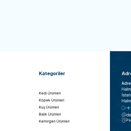
TL
1.200,00
TL
İndirim
te Ekle
Sepete Ekle
Kategoriler
Adre
Adre
Halm
Kedi Ürünleri
İstan
Köpek Ürünleri
Halm
+
Kuş Ürünleri
Balık Ürünleri
de
Pa
Kemirgen Ürünleri