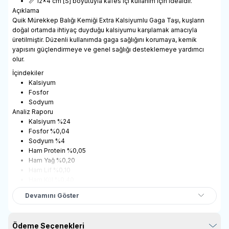
📏 12x4 cm [S] boyutuyla kafes içi kullanım için idealdir.
Açıklama
Quik Mürekkep Balığı Kemiği Extra Kalsiyumlu Gaga Taşı, kuşların
doğal ortamda ihtiyaç duyduğu kalsiyumu karşılamak amacıyla
üretilmiştir. Düzenli kullanımda gaga sağlığını korumaya, kemik
yapısını güçlendirmeye ve genel sağlığı desteklemeye yardımcı
olur.
İçindekiler
Kalsiyum
Fosfor
Sodyum
Analiz Raporu
Kalsiyum %24
Fosfor %0,04
Sodyum %4
Ham Protein %0,05
Ham Yağ %0,20
Ham Lif %0,10
Ham Kül %0,40
Nem %0,30
Devamını Göster
Ödeme Seçenekleri