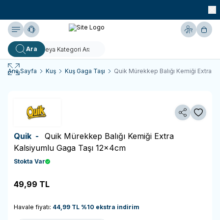
990 TL ve Üzeri KARGO BEDAVA!
Yardım
Hesabım
Sepe
Ara
Ana Sayfa
Kuş
Kuş Gaga Taşı
Quik Mürekkep Balığı Kemiği Extra K
Paylaş
Favoriy
Quik -
Quik Mürekkep Balığı Kemiği Extra
Kalsiyumlu Gaga Taşı 12x4cm
Stokta Var
49,99
TL
Sepete Ekle
Havale fiyatı:
44,99
TL
%
10
ekstra indirim