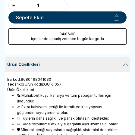
Sepete Ekle
04
:06
:08
içerisinde sipariş verirsen bugün kargoda
Ürün Özellikleri
Barkod
:
8680468041030
Tedarikçi Ürün Kodu
:
QUIK-057
Ürün Özellikleri
🦜 Muhabbet kuşu, kanarya ve tüm papağan türleri için
uygundur.
🦴 Extra kalsiyum içeriği ile kemik ve kas yapısını
güçlendirmeye yardımcı olur.
✨ Tüylerin daha sağlıklı ve parlak olmasını destekler.
🦷 Gaga törpüleme etkisiyle gaganın aşırı uzamasını önler.
🛡️ Mineral içeriği sayesinde bağışıklık sistemini destekler.