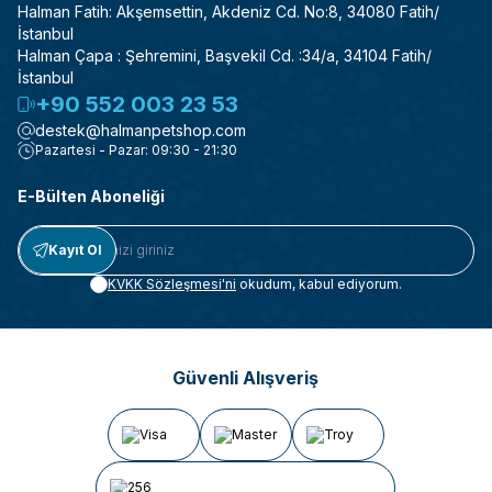
Halman Fatih: Akşemsettin, Akdeniz Cd. No:8, 34080 Fatih/
İstanbul
Halman Çapa : Şehremini, Başvekil Cd. :34/a, 34104 Fatih/
İstanbul
+90 552 003 23 53
destek@halmanpetshop.com
Pazartesi - Pazar: 09:30 - 21:30
E-Bülten Aboneliği
Kayıt Ol
KVKK Sözleşmesi'ni
okudum, kabul ediyorum.
Güvenli Alışveriş