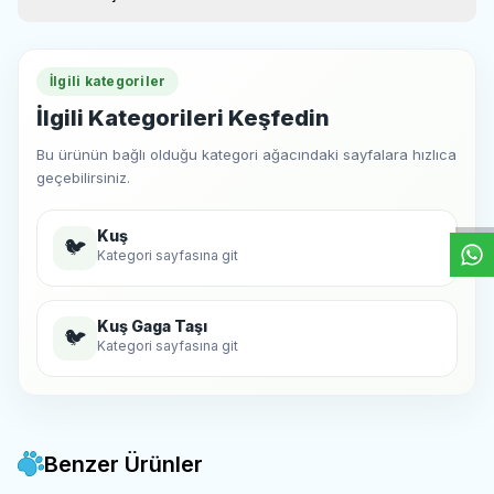
İlgili kategoriler
İlgili Kategorileri Keşfedin
W
h
t
s
a
p
p
D
e
s
e
H
a
t
t
Bu ürünün bağlı olduğu kategori ağacındaki sayfalara hızlıca
geçebilirsiniz.
Kuş
🐦
Kategori sayfasına git
Kuş Gaga Taşı
🐦
Kategori sayfasına git
Benzer Ürünler