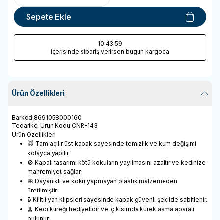
Sepete Ekle
10
:43
:59
içerisinde sipariş verirsen bugün kargoda
Ürün Özellikleri
Barkod
:
8691058000160
Tedarikçi Ürün Kodu
:
CNR-143
Ürün Özellikleri
🐱 Tam açılır üst kapak sayesinde temizlik ve kum değişimi
kolayca yapılır.
🚫 Kapalı tasarımı kötü kokuların yayılmasını azaltır ve kedinize
mahremiyet sağlar.
🧼 Dayanıklı ve koku yapmayan plastik malzemeden
üretilmiştir.
🔒 Kilitli yan klipsleri sayesinde kapak güvenli şekilde sabitlenir.
🧹 Kedi küreği hediyelidir ve iç kısımda kürek asma aparatı
bulunur.