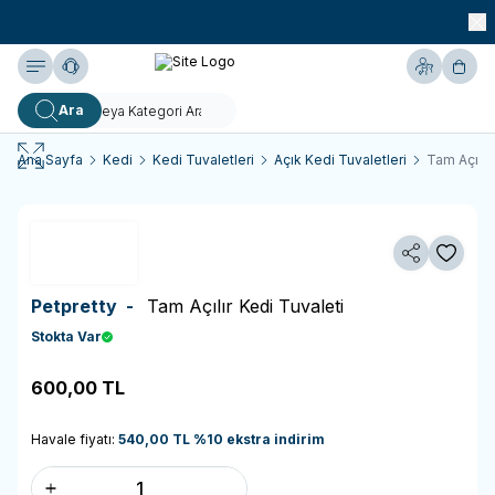
990 TL ve Üzeri KARGO BEDAVA!
Yardım
Hesabım
Sepe
Ara
Ana Sayfa
Kedi
Kedi Tuvaletleri
Açık Kedi Tuvaletleri
Tam Açılır
Paylaş
Favoriy
Petpretty -
Tam Açılır Kedi Tuvaleti
Stokta Var
600,00
TL
Sepete Ekle
Havale fiyatı:
540,00
TL
%
10
ekstra indirim