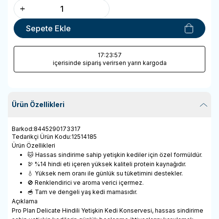
Sepete Ekle
17
:23
:57
içerisinde sipariş verirsen yarın kargoda
Ürün Özellikleri
Barkod
:
8445290173317
Tedarikçi Ürün Kodu
:
12514185
Ürün Özellikleri
🐱 Hassas sindirime sahip yetişkin kediler için özel formüldür.
🦃 %14 hindi eti içeren yüksek kaliteli protein kaynağıdır.
💧 Yüksek nem oranı ile günlük su tüketimini destekler.
🚫 Renklendirici ve aroma verici içermez.
🥣 Tam ve dengeli yaş kedi mamasıdır.
Açıklama
Pro Plan Delicate Hindili Yetişkin Kedi Konservesi, hassas sindirime