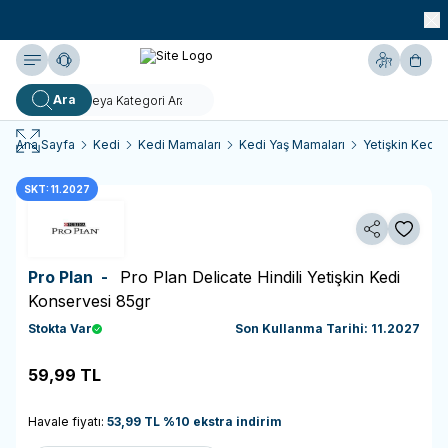
990 TL ve Üzeri KARGO BEDAVA!
Yardım
Hesabım
Sepe
Ara
Ana Sayfa
Kedi
Kedi Mamaları
Kedi Yaş Mamaları
Yetişkin Kedi 
SKT: 11.2027
Paylaş
Favoriy
Pro Plan -
Pro Plan Delicate Hindili Yetişkin Kedi
Konservesi 85gr
Stokta Var
Son Kullanma Tarihi: 11.2027
59,99
TL
Sepete Ekle
Havale fiyatı:
53,99
TL
%
10
ekstra indirim