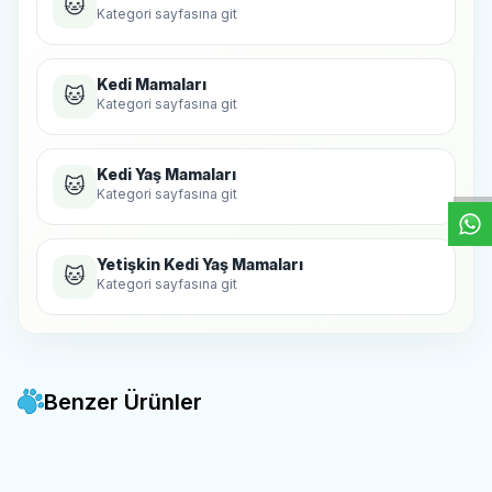
🐱
Kategori sayfasına git
Kedi Mamaları
🐱
Kategori sayfasına git
W
h
t
s
a
p
p
D
e
s
e
H
a
t
t
Kedi Yaş Mamaları
🐱
Kategori sayfasına git
Yetişkin Kedi Yaş Mamaları
🐱
Kategori sayfasına git
Benzer Ürünler
Schesir -
Schesir Variety Pack
Schesir -
Schesir Jöle İçinde
Yeni
Yeni
Favorilere Ekle
Favorilere Ekle
Jöle İçinde Klasik Lezzetler
Ton Balıklı ve Jambonlu Yetişkin
SKT: 04.2028
SKT: 09.05.2028