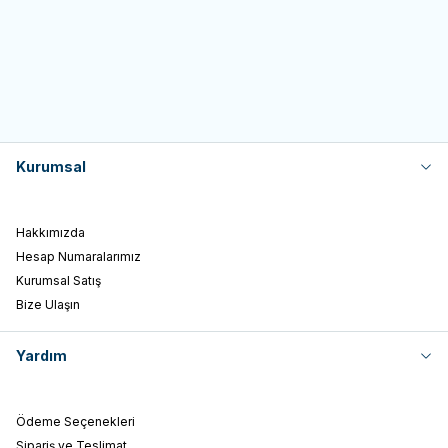
Yetişkin Kedi Konservesi 85gr (6
750,00
TL
Kedi Konservesi 85gr
150,00
TL
AL 5 ÖDE)
Sepete Ekle
Sepete Ekle
Kurumsal
Hakkımızda
Hesap Numaralarımız
Kurumsal Satış
Bize Ulaşın
Yardım
Ödeme Seçenekleri
Sipariş ve Teslimat